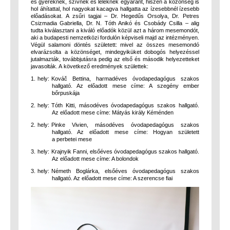
és gyereknek, szívnek és léleknek egyaránt, hiszen a közönség is
hol áhítattal, hol nagyokat kacagva hallgatta az ízesebbnél ízesebb
előadásokat. A zsűri tagjai – Dr. Hegedűs Orsolya, Dr. Petres
Csizmadia Gabriella, Dr. N. Tóth Anikó és Csobády Csilla – alig
tudta kiválasztani a kiváló előadók közül azt a három mesemondót,
aki a budapesti nemzetközi fordulón képviseli majd az intézményen.
Végül salamoni döntés született: mivel az összes mesemondó
elvarázsolta a közönséget, mindegyiküket dobogós helyezéssel
jutalmazták, továbbjutásra pedig az első és második helyezetteket
javasolták. A következő eredmények születtek:
1. hely: Kováč Bettina, harmadéves óvodapedagógus szakos
hallgató. Az előadott mese címe: A szegény ember
bőrpuskája
2. hely: Tóth Kitti, másodéves óvodapedagógus szakos hallgató.
Az előadott mese címe: Mátyás király Kéménden
2. hely: Pinke Vivien, másodéves óvodapedagógus szakos
hallgató. Az előadott mese címe: Hogyan született
a perbetei mese
3. hely: Krajnyik Fanni, elsőéves óvodapedagógus szakos hallgató.
Az előadott mese címe: A bolondok
3. hely: Németh Boglárka, elsőéves óvodapedagógus szakos
hallgató. Az előadott mese címe: A szerencse fiai