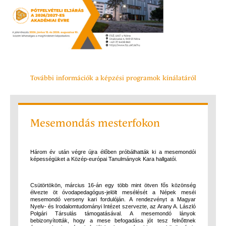
További információk a képzési programok kínálatáról
Mesemondás mesterfokon
Három év után végre újra élőben próbálhatták ki a mesemondói
képességüket a Közép-európai Tanulmányok Kara hallga­tói.
Csütörtökön, március 16-án egy több mint ötven fős közönség
élvezte öt óvodapedagógus-jelölt mesélését a Népek meséi
mesemondó verseny kari fordulóján. A rendezvényt a Magyar
Nyelv- és Irodalomtudományi Intézet szervezte, az Arany A. László
Polgári Társulás támogatásával. A mesemondó lányok
bebizonyították, hogy a mese befogadása jót tesz felnőttnek