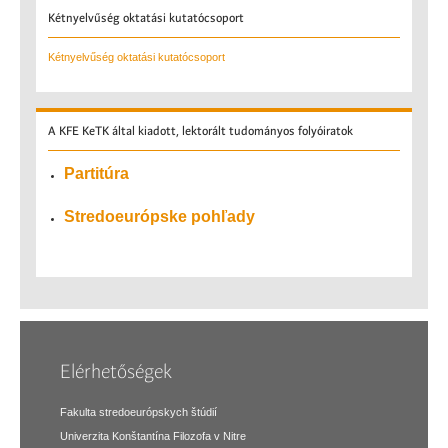
Kétnyelvűség
oktatási kutatócsoport
Kétnyelvűség oktatási kutatócsoport
A
KFE KeTK által kiadott, lektorált tudományos folyóiratok
Partitúra
Stredoeurópske pohľady
Elérhetőségek
Fakulta stredoeurópskych štúdií
Univerzita Konštantína Filozofa v Nitre