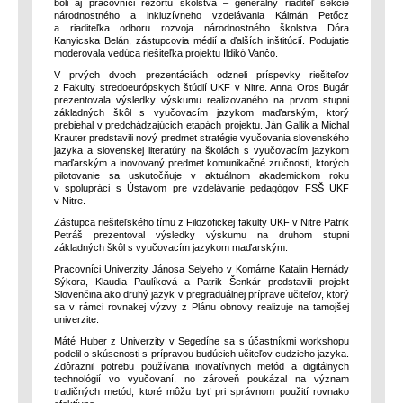
boli aj pracovníci rezortu školstva – generálny riaditeľ sekcie
národnostného a inkluzívneho vzdelávania Kálmán Petőcz
a riaditeľka odboru rozvoja národnostného školstva Dóra
Kanyicska Belán, zástupcovia médií a ďalších inštitúcií. Podujatie
moderovala vedúca riešiteľka projektu Ildikó Vančo.
V prvých dvoch prezentáciách odzneli príspevky riešiteľov
z Fakulty stredoeurópskych štúdií UKF v Nitre. Anna Oros Bugár
prezentovala výsledky výskumu realizovaného na prvom stupni
základných škôl s vyučovacím jazykom maďarským, ktorý
prebiehal v predchádzajúcich etapách projektu. Ján Gallik a Michal
Krauter predstavili nový predmet stratégie vyučovania slovenského
jazyka a slovenskej literatúry na školách s vyučovacím jazykom
maďarským a inovovaný predmet komunikačné zručnosti, ktorých
pilotovanie sa uskutočňuje v aktuálnom akademickom roku
v spolupráci s Ústavom pre vzdelávanie pedagógov FSŠ UKF
v Nitre.
Zástupca riešiteľského tímu z Filozofickej fakulty UKF v Nitre Patrik
Petráš prezentoval výsledky výskumu na druhom stupni
základných škôl s vyučovacím jazykom maďarským.
Pracovníci Univerzity Jánosa Selyeho v Komárne Katalin Hernády
Sýkora, Klaudia Paulíková a Patrik Šenkár predstavili projekt
Slovenčina ako druhý jazyk v pregraduálnej príprave učiteľov, ktorý
sa v rámci rovnakej výzvy z Plánu obnovy realizuje na tamojšej
univerzite.
Máté Huber z Univerzity v Segedíne sa s účastníkmi workshopu
podelil o skúsenosti s prípravou budúcich učiteľov cudzieho jazyka.
Zdôraznil potrebu používania inovatívnych metód a digitálnych
technológií vo vyučovaní, no zároveň poukázal na význam
tradičných metód, ktoré môžu byť pri správnom použití rovnako