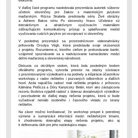
efektívne.
V ďalšej časti programu nasledovala prezentácia autoriek súborov
učebníc slovenčiny pre žiakov s materinským jazykom
maďarským. Rózsa Skabela predstavila sériu Živé obrázky
a Adrienn Bakos sériu Po slovensky hravo. Učebnice sú
interaktívnym a atraktívnym vyučovacím materiálom
zdôrazňujúcim komunikatívny prístup a uplatňovanie metód
vyučovania cudzích jazykov pri osvojovaní si slovenčiny.
V poslednej prezentácii sa prostredníctvom videonahrávky
prihovorila Orsolya Végh, ktorá predstavila svoje skúsenosti
z projektu Rozumieme.si, ktorého cieľom je prekonávanie bariér,
vzájomné spoznávanie sa a nadväzovanie kamarátstiev medzi
deťmi maďarskej a slovenskej národnosti.
Diskusia za okrúhlym stolom, ktorá bola posledným bodom
oficiálneho programu, vytvorila priestor na otázky súvisiace
s prezentovanými výsledkami a na podnety a inšpirácie účastníkov
workshopu z radov riešiteľov i pozvaných odborníkov a ďalších
hostí. Azda najväčšiu radosť mali riešitelia projektu z príhovoru
Kálmána Petőcza a Dóry Kanyicsky Belán, ktorí ako zástupcovia
rezortu školstva vyjadrili radosť z doteraz dosiahnutých výsledkov
i povzbudenie do ďalšej etapy riešenia projektu, ktorá si bude
vyžadovať nemálo osobného i časového vkladu zo strany
riešiteľov.
Na záver možno konštatovať, že workshop prispel k potrebnej
výmene a sumarizácii informácií medzi riešiteľskými tímami,
k zhodnoteniu doterajšej etapy riešenia projektu, ako aj
k definovaniu úloh pre jeho nasledujúcu etapu.