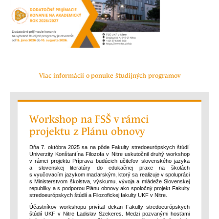
Viac informácií o ponuke študijných programov
Workshop na FSŠ v rámci
projektu z Plánu obnovy
Dňa 7. októbra 2025 sa na pôde Fakulty stredoeurópskych štúdií
Univerzity Konštantína Filozofa v Nitre uskutočnil druhý workshop
v rámci projektu Príprava budúcich učiteľov slovenského jazyka
a slovenskej literatúry do edukačnej praxe na školách
s vyučovacím jazykom maďarským, ktorý sa realizuje v spolupráci
s Ministerstvom školstva, výskumu, vývoja a mládeže Slovenskej
republiky a s podporou Plánu obnovy ako spoločný projekt Fakulty
stredoeurópskych štúdií a Filozofickej fakulty UKF v Nitre.
Účastníkov workshopu privítal dekan Fakulty stredoeurópskych
štúdií UKF v Nitre Ladislav Szekeres. Medzi pozvanými hosťami