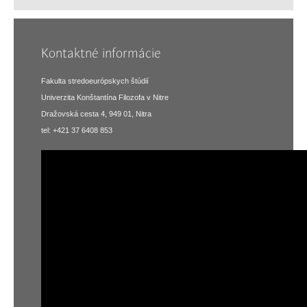
Kontaktné informácie
Fakulta stredoeurópskych štúdií
Univerzita Konštantína Filozofa v Nitre
Dražovská cesta 4, 949 01, Nitra
tel: +421 37 6408 853