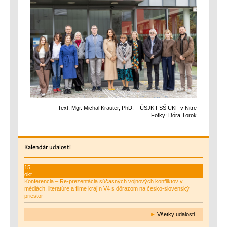
Text: Mgr. Michal Krauter, PhD. – ÚSJK FSŠ UKF v Nitre
Fotky: Dóra Török
Kalendár
udalostí
15
okt
Konferencia – Re-prezentácia súčasných vojnových konfliktov v
médiách, literatúre a filme krajín V4 s dôrazom na česko-slovenský
priestor
►
Všetky udalosti