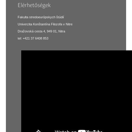
Elérhetőségek
Fakulta stredoeurópskych štúdií
Univerzita Konštantína Filozofa v Nitre
Dražovská cesta 4, 949 01, Nitra
tel: +421 37 6408 853