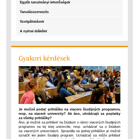
Egyéb tanulmányi lehetőségek
Tanulásszervezés
Szolgáltatások
A nyitrai diákélet
Gyakori kérdések
Je možné podať prihlášku na viacero študijných programov,
resp. na viaceré univerzity? Ak áno, uhrádzajú sa poplatky
za všetky prihlášky?
Áno, je možné sa prihlásiť na štúdium v rámci viacerých študijných
programov na tej istej univerzite, resp. uchádzať sa o štúdium
na viacerých univerzitách. Spravidla na jednej prihláške je možné
označiť len jeden študijný program. Uchádzač sa môže prihlásiť