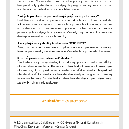
zamestnaní. V dôsledku úsilia o úzku prepojenosť teórie a praxe
boli predmety jednotlivých študijných programov vytvorené práve
v súlade s požiadavkami praxe a trhu práce.
Z akých predmetov pozostávajú prijímacie pohovory?
Prideľovanie bodov na prijímacích skúškach sa realizuje v súlade
s kritériami uvedenými v Zásadách prijímacieho konania, ktoré sú
rozhodujúce pri zostavovaní poradia uchádzačov v rámci
jednotlivých študijných programov. Zásady prijímacieho konania sú
dostupné na webovom sídle fakulty.
Akceptujú sa výsledky testovania SCIO NPS?
Áno, môžu čiastočne alebo úplne nahradiť prijímacie skúšky.
Presné podmienky sú stanovené v Zásadách prijímacieho konania.
Kto má povinnosť uhrádzať školné?
Študenti dennej formy štúdia, ktorí študujú počas štandardnej dĺžky
štúdia, školné neplatia. Povinnosť uhrádzať školné je uložená tým
študentom, ktorí prekročia štandardnú dĺžku štúdia. Napríklad
štandardná dĺžka štúdia pre bakalárske študijné programy v dennej
forme sú tri roky. Ak študent študuje bakalársky stupeň štyri roky,
za štvrtý rok uhrádza školné.
Az akadémiai év ütemterve
A
kórusmuzsika bűvkörében – 60 éves a Nyitrai Konstantin
Filozófus Egyetem Magyar Kórusa (videó)