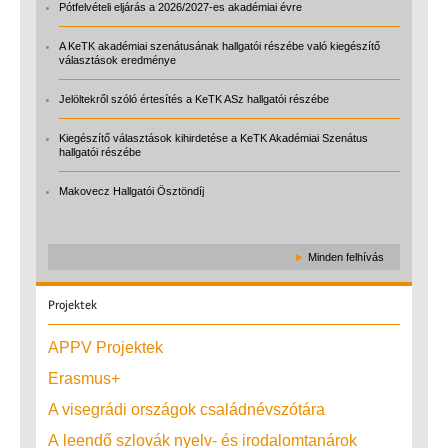
Pótfelvételi eljárás a 2026/2027-es akadémiai évre
A KeTK akadémiai szenátusának hallgatói részébe való kiegészítő
választások eredménye
Jelöltekről szóló értesítés a KeTK ASz hallgatói részébe
Kiegészítő választások kihirdetése a KeTK Akadémiai Szenátus
hallgatói részébe
Makovecz Hallgatói Ösztöndíj
►
Minden felhívás
Projektek
APPV Projektek
Erasmus+
A visegrádi országok családnévszótára
A leendő szlovák nyelv- és irodalomtanárok