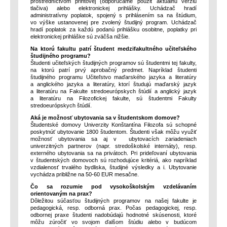
prostredníctvom printovej (odporúčame použiť aktuálnu verziu
tlačiva) alebo elektronickej prihlášky. Uchádzač hradí
administratívny poplatok, spojený s prihlásením sa na štúdium,
vo výške ustanovenej pre zvolený študijný program. Uchádzač
hradí poplatok za každú podanú prihlášku osobitne, poplatky pri
elektronickej prihláške sú zväčša nižšie.
Na ktorú fakultu patrí študent medzifakultného učiteľského
študijného programu?
Študenti učiteľských študijných programov sú študentmi tej fakulty,
na ktorú patrí prvý aprobačný predmet. Napríklad študenti
študijného programu Učiteľstvo maďarského jazyka a literatúry
a anglického jazyka a literatúry, ktorí študujú maďarský jazyk
a literatúru na Fakulte stredoeurópskych štúdií a anglický jazyk
a literatúru na Filozofickej fakulte, sú študentmi Fakulty
stredoeurópskych štúdií.
Aká je možnosť ubytovania sa v študentskom domove?
Študentské domovy Univerzity Konštantína Filozofa sú schopné
poskytnúť ubytovanie 1800 študentom. Študenti však môžu využiť
možnosť ubytovania sa aj v ubytovacích zariadeniach
univerzitných partnerov (napr. stredoškolské internáty), resp.
externého ubytovania sa na privátoch. Pri prideľovaní ubytovania
v študentských domovoch sú rozhodujúce kritériá, ako napríklad
vzdialenosť trvalého bydliska, študijné výsledky a i. Ubytovanie
vychádza približne na 50-60 EUR mesačne.
Čo sa rozumie pod vysokoškolským vzdelávaním
orientovaným na prax?
Dôležitou súčasťou študijných programov na našej fakulte je
pedagogická, resp. odborná prax. Počas pedagogickej, resp.
odbornej praxe študenti nadobúdajú hodnotné skúsenosti, ktoré
môžu zúročiť vo svojom ďalšom štúdiu alebo v budúcom