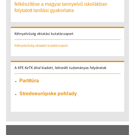
felkészítése a magyar tannyelvű iskolákban
folytatott tanítási gyakorlatra
Kétnyelvűség
oktatási kutatócsoport
Kétnyelvűség oktatási kutatócsoport
A
KFE KeTK által kiadott, lektorált tudományos folyóiratok
Partitúra
Stredoeurópske pohľady