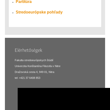
Partitúra
Stredoeurópske pohľady
Elérhetőségek
Fakulta stredoeurópskych štúdií
Univerzita Konštantína Filozofa v Nitre
Dražovská cesta 4, 949 01, Nitra
tel: +421 37 6408 853