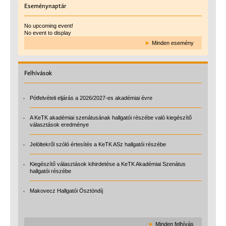
Eseménynaptár
No upcoming event!
No event to display
►
Minden esemény
Felhívások
Pótfelvételi eljárás a 2026/2027-es akadémiai évre
A KeTK akadémiai szenátusának hallgatói részébe való kiegészítő
választások eredménye
Jelöltekről szóló értesítés a KeTK ASz hallgatói részébe
Kiegészítő választások kihirdetése a KeTK Akadémiai Szenátus
hallgatói részébe
Makovecz Hallgatói Ösztöndíj
►
Minden felhívás